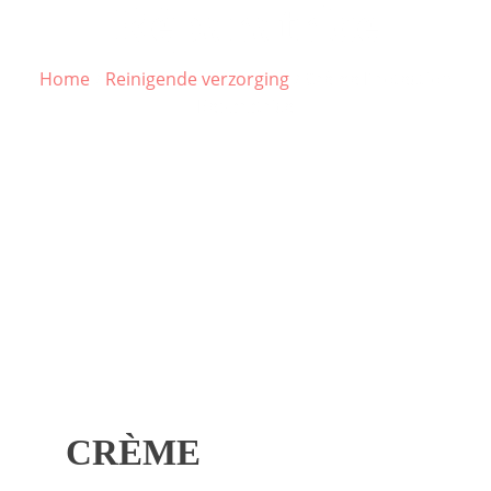
Réparatrice
Home
/
Reinigende verzorging
/ Crème Protection
Réparatrice
CRÈME