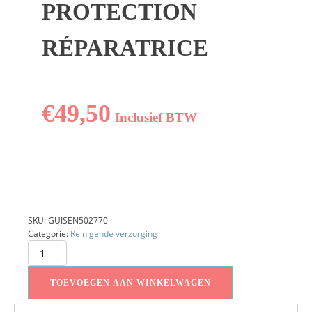
PROTECTION
RÉPARATRICE
€
49,50
Inclusief BTW
SKU:
GUISEN502770
Categorie:
Reinigende verzorging
Crème
Protection
Réparatrice
TOEVOEGEN AAN WINKELWAGEN
aantal