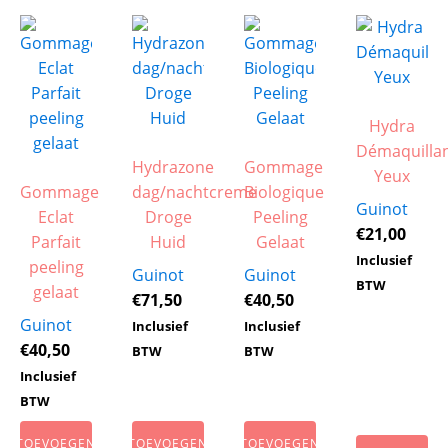
Hydra
Démaquilla
Hydrazone
Gommage
Yeux
Gommage
dag/nachtcreme
Biologique
Guinot
Eclat
Droge
Peeling
€
21,00
Parfait
Huid
Gelaat
Inclusief
peeling
Guinot
Guinot
BTW
gelaat
€
71,50
€
40,50
Guinot
Inclusief
Inclusief
€
40,50
BTW
BTW
Inclusief
BTW
TOEVOEGEN
TOEVOEGEN
TOEVOEGEN