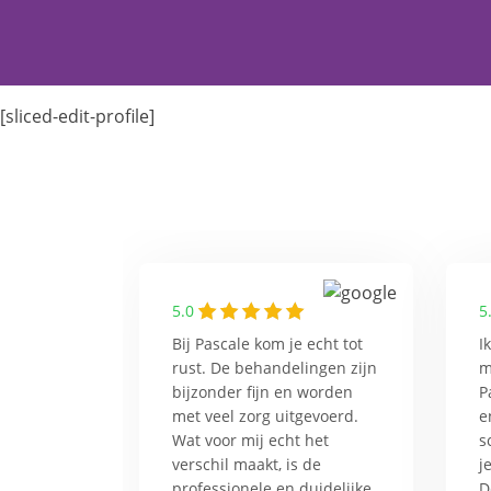
[sliced-edit-profile]
5.0
5
Bij Pascale kom je echt tot
I
rust. De behandelingen zijn
m
bijzonder fijn en worden
P
met veel zorg uitgevoerd.
e
Wat voor mij echt het
s
verschil maakt, is de
j
professionele en duidelijke
D