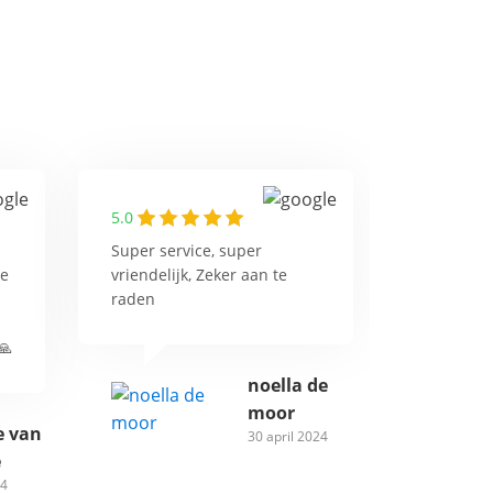
5.0
Super service, super
me
vriendelijk, Zeker aan te
raden
🙏
noella de
moor
e van
30 april 2024
e
24