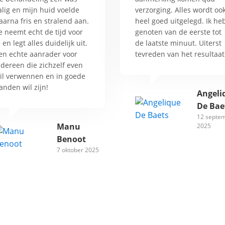
alig en mijn huid voelde
verzorging. Alles wordt oo
aarna fris en stralend aan.
heel goed uitgelegd. Ik he
e neemt echt de tijd voor
genoten van de eerste tot
e en legt alles duidelijk uit.
de laatste minuut. Uiterst
en echte aanrader voor
tevreden van het resultaat
edereen die zichzelf even
il verwennen en in goede
anden wil zijn!
Angeli
De Bae
12 septe
Manu
2025
Benoot
7 oktober 2025