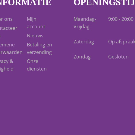
NFORMATIE
OPENINGSTI
r ons
Mijn
Maandag-
9:00 - 20:00
account
Vrijdag
tacteer
s
Nieuws
Zaterdag
Op afspraa
gemene
Betaling en
orwaarden
verzending
Zondag
Gesloten
vacy &
Onze
ligheid
diensten