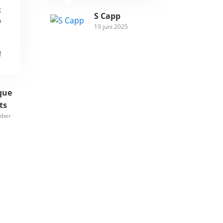
k
S Capp
b
19 juni 2025
!
que
ts
mber