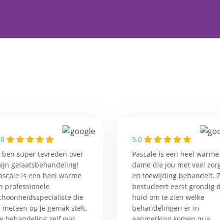
.0
5.0
k ben super tevreden over
Pascale is een heel warme
ijn gelaatsbehandeling!
dame die jou met veel zor
ascale is een heel warme
en toewijding behandelt. 
n professionele
bestudeert eerst grondig 
choonheidsspecialiste die
huid om te zien welke
e meteen op je gemak stelt.
behandelingen er in
e behandeling zelf was
aanmerking komen qua