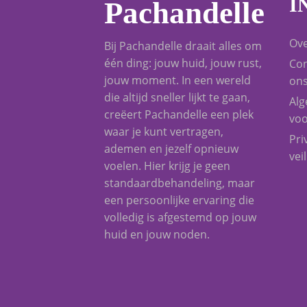
I
Pachandelle
Ove
Bij Pachandelle draait alles om
één ding: jouw huid, jouw rust,
Con
jouw moment. In een wereld
on
die altijd sneller lijkt te gaan,
Al
creëert Pachandelle een plek
vo
waar je kunt vertragen,
Pri
ademen en jezelf opnieuw
vei
voelen. Hier krijg je geen
standaardbehandeling, maar
een persoonlijke ervaring die
volledig is afgestemd op jouw
huid en jouw noden.