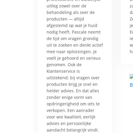
uitleg zowel over de
z
behandeling als over de
d
producten — altijd
Z
afgestemd op wat je huid
j
nodig heeft. Pascale neemt
E
de tijd om vragen grondig
i
uit te zoeken en denkt actief
w
mee naar oplossingen. Je
h
voelt je gehoord en serieus
genomen. Ook de
klantenservice is
uitstekend: bij vragen over
producten krijg je snel en
helder advies. En dat alles
zonder enige vorm van
opdringerigheid om iets te
verkopen. Een aanrader
voor wie kwaliteit, eerlijk
advies en persoonlijke
aandacht belangrijk vindt.