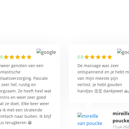
.0
5.0
lweer genoten van een
De massage was zeer
antastische
ontspannend en je hebt 
elaatsverzorging. Pascale
van mijn meeste pijn
s zeer lief, rustig en
verlost. Je hebt gouden
orgzaam. Ze heeft heel wat
handjes 👏👏 dankjewel 🙏
ennis en weet zeer goed
at ze doet. Elke keer weer
a ik met een stralende
mireill
limlach naar buiten. Ik blijf
pouck
us terugkeren 😁
13 juli 20