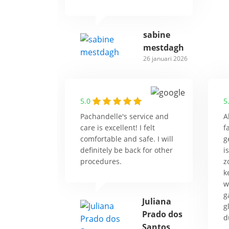
sabine
mestdagh
26 januari 2026
5.0
5
Pachandelle's service and
A
care is excellent! I felt
f
comfortable and safe. I will
g
definitely be back for other
i
procedures.
z
k
w
g
Juliana
g
Prado dos
d
Santos